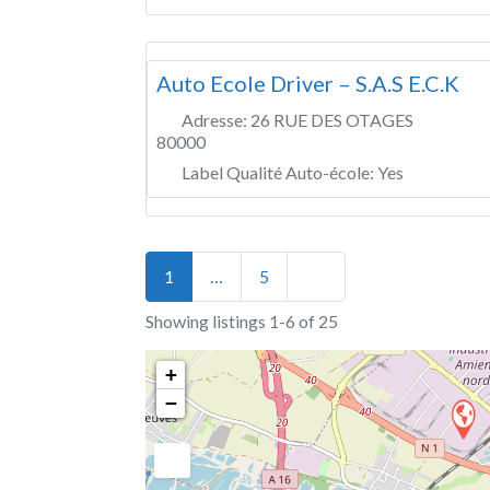
Auto Ecole Driver – S.A.S E.C.K
Adresse:
26 RUE DES OTAGES
80000
Label Qualité Auto-école:
Yes
Posts navigation
Older posts
1
…
5
Showing listings 1-6 of 25
+
−