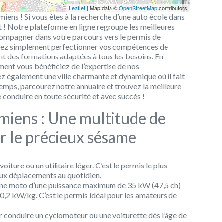
Leaflet
| Map data ©
OpenStreetMap
contributors
iens ! Si vous êtes à la recherche d’une auto école dans
t ! Notre plateforme en ligne regroupe les meilleures
compagner dans votre parcours vers le permis de
tiez simplement perfectionner vos compétences de
nt des formations adaptées à tous les besoins. En
ment vous bénéficiez de l’expertise de nos
z également une ville charmante et dynamique où il fait
emps, parcourez notre annuaire et trouvez la meilleure
 conduire en toute sécurité et avec succès !
miens : Une multitude de
ir le précieux sésame
ture ou un utilitaire léger. C’est le permis le plus
eux déplacements au quotidien.
une moto d’une puissance maximum de 35 kW (47,5 ch)
 0,2 kW/kg. C’est le permis idéal pour les amateurs de
 conduire un cyclomoteur ou une voiturette dès l’âge de