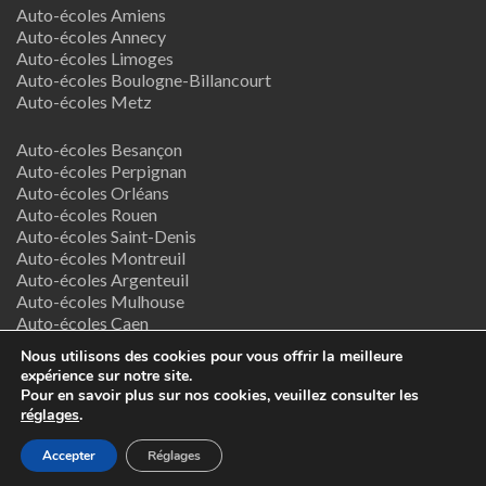
Auto-écoles Amiens
Auto-écoles Annecy
Auto-écoles Limoges
Auto-écoles Boulogne-Billancourt
Auto-écoles Metz
Auto-écoles Besançon
Auto-écoles Perpignan
Auto-écoles Orléans
Auto-écoles Rouen
Auto-écoles Saint-Denis
Auto-écoles Montreuil
Auto-écoles Argenteuil
Auto-écoles Mulhouse
Auto-écoles Caen
Auto-écoles Nancy
Nous utilisons des cookies pour vous offrir la meilleure
expérience sur notre site.
Termes & Conditions
Pour en savoir plus sur nos cookies, veuillez consulter les
réglages
.
Copyright © 2026
Supreme Directory Theme
- Powered by
Accepter
Réglages
WordPress
.