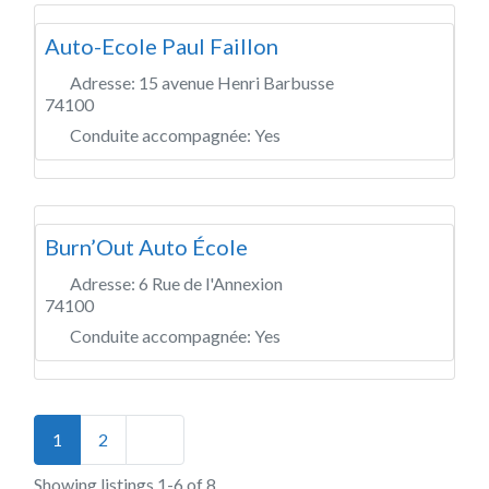
Auto-Ecole Paul Faillon
Adresse:
15 avenue Henri Barbusse
74100
Conduite accompagnée:
Yes
Burn’Out Auto École
Adresse:
6 Rue de l'Annexion
74100
Conduite accompagnée:
Yes
Posts navigation
Older posts
1
2
Showing listings 1-6 of 8