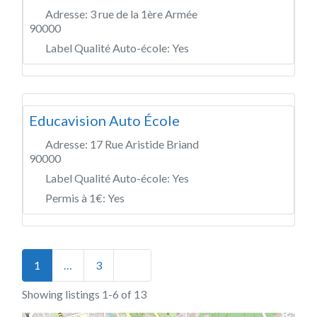
Adresse:
3 rue de la 1ère Armée
90000
Label Qualité Auto-école:
Yes
Educavision Auto École
Adresse:
17 Rue Aristide Briand
90000
Label Qualité Auto-école:
Yes
Permis à 1€:
Yes
Posts navigation
Older posts
1
…
3
Showing listings 1-6 of 13