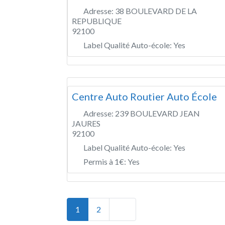
Adresse:
38 BOULEVARD DE LA
REPUBLIQUE
92100
Label Qualité Auto-école:
Yes
Centre Auto Routier Auto École
Adresse:
239 BOULEVARD JEAN
JAURES
92100
Label Qualité Auto-école:
Yes
Permis à 1€:
Yes
Posts navigation
Older posts
1
2