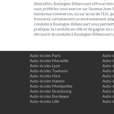
diversifiés, Boulogne-Billancourt offre un terr
vous préfériez vous exercer sur l’avenue Jean
nombreux commerces, ou sur la rue de l’Est, qui
trouverez certainement un environnement adapt
conduite à Boulogne-Billancourt vous permetten
pratiquer la conduite en ville et de gagner en c
découvrir la conduite à Boulogne-Billancourt a
Auto-écoles Paris
Auto-é
Auto-écoles Marseille
Auto-é
Auto-écoles Lyon
Auto-é
Auto-écoles Toulouse
Auto-é
Auto-écoles Nice
Auto-é
Auto-écoles Nantes
Auto-é
Auto-écoles Montpellier
Auto-é
Auto-écoles Strasbourg
Auto-é
Auto-écoles Bordeaux
Auto-é
Auto-écoles Lille
Auto-