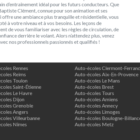
ain d’entraînement idéal pour les futurs conducteurs. Que
-Baptiste Clément, connue pour son animation et ses
 offre une ambiance plus tranquille et résidentielle, vous
é à votre niveau et à vos besoins. Les leçons de
t de vous familiariser avec les règles de circulation, de
onfiance derrière le volant. Alors n’attendez plus, venez
vec nos professionnels passionnés et qualifiés !
coles Rennes
Auto-écoles Clermont-Ferran
coles Reims
Auto-écoles Aix-En-Provence
coles Toulon
Auto-écoles Le Mans
coles Saint-Étienne
Auto-écoles Brest
coles Le Havre
Auto-écoles Tours
coles Dijon
Auto-écoles Amiens
coles Grenoble
Auto-écoles Annecy
coles Angers
Auto-écoles Limoges
coles Villeurbanne
Auto-écoles Boulogne-Billanc
écoles Nîmes
Auto-écoles Metz