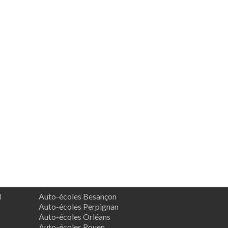
d
Auto-écoles Besançon
Auto-écoles Perpignan
Auto-écoles Orléans
Auto-écoles Rouen