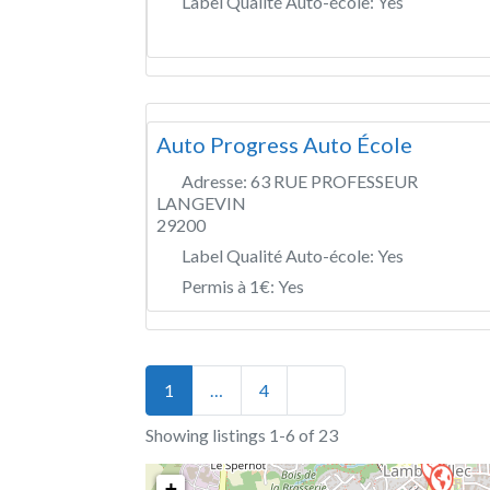
Label Qualité Auto-école:
Yes
Auto Progress Auto École
Adresse:
63 RUE PROFESSEUR
LANGEVIN
29200
Label Qualité Auto-école:
Yes
Permis à 1€:
Yes
Posts navigation
Older posts
1
…
4
Showing listings 1-6 of 23
+