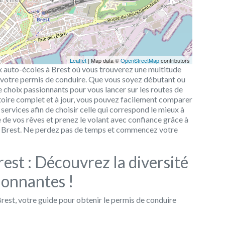
Leaflet
| Map data ©
OpenStreetMap
contributors
x auto-écoles à Brest où vous trouverez une multitude
 votre permis de conduire. Que vous soyez débutant ou
 choix passionnants pour vous lancer sur les routes de
rtoire complet et à jour, vous pouvez facilement comparer
s services afin de choisir celle qui correspond le mieux à
 de vos rêves et prenez le volant avec confiance grâce à
 à Brest. Ne perdez pas de temps et commencez votre
est : Découvrez la diversité
ionnantes !
rest, votre guide pour obtenir le permis de conduire