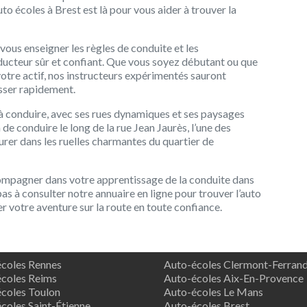
to écoles à Brest est là pour vous aider à trouver la
vous enseigner les règles de conduite et les
ucteur sûr et confiant. Que vous soyez débutant ou que
otre actif, nos instructeurs expérimentés sauront
esser rapidement.
 à conduire, avec ses rues dynamiques et ses paysages
de conduire le long de la rue Jean Jaurès, l’une des
urer dans les ruelles charmantes du quartier de
mpagner dans votre apprentissage de la conduite dans
pas à consulter notre annuaire en ligne pour trouver l’auto
 votre aventure sur la route en toute confiance.
coles Rennes
Auto-écoles Clermont-Ferran
coles Reims
Auto-écoles Aix-En-Provence
coles Toulon
Auto-écoles Le Mans
coles Saint-Étienne
Auto-écoles Brest