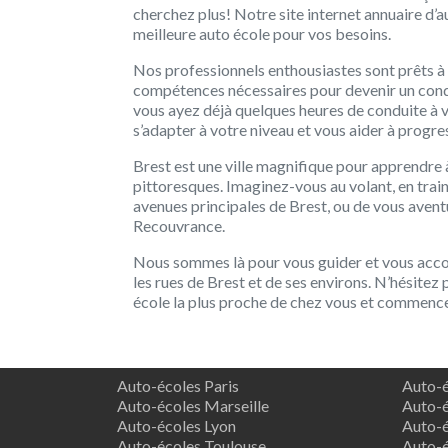
cherchez plus! Notre site internet annuaire d’au
meilleure auto école pour vos besoins.
Nos professionnels enthousiastes sont prêts à 
compétences nécessaires pour devenir un cond
vous ayez déjà quelques heures de conduite à v
s’adapter à votre niveau et vous aider à progr
Brest est une ville magnifique pour apprendre
pittoresques. Imaginez-vous au volant, en train 
avenues principales de Brest, ou de vous avent
Recouvrance.
Nous sommes là pour vous guider et vous acco
les rues de Brest et de ses environs. N’hésitez 
école la plus proche de chez vous et commencer
Auto-écoles Paris
Auto-é
Auto-écoles Marseille
Auto-é
Auto-écoles Lyon
Auto-é
Auto-écoles Toulouse
Auto-é