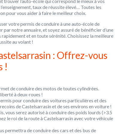
t trouver l’auto-école qui correspond le mieux à vos
de l’enseignement, taux de réussite élevé… Toutes les
n pour vous aider à faire le meilleur choix.
asser votre permis de conduire à une auto-école de
r par notre annuaire, et soyez assuré de bénéficier d’une
 rapidement et en toute sérénité. Choisissez la meilleure
ussite au volant !
astelsarrasin : Offrez-vous
 !
rmet de conduire des motos de toutes cylindrées.
liberté à deux-roues !
rmis pour conduire des voitures particulières et des
 recoins de Castelsarrasin et de ses environs en voiture !
s, vous serez autorisé à conduire des poids lourds (>3.5
z le roi de la route à Castelsarrasin avec votre véhicule
us permettra de conduire des cars et des bus de