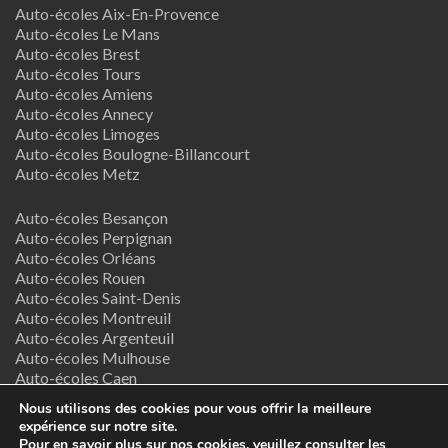
Auto-écoles Aix-En-Provence
Auto-écoles Le Mans
Auto-écoles Brest
Auto-écoles Tours
Auto-écoles Amiens
Auto-écoles Annecy
Auto-écoles Limoges
Auto-écoles Boulogne-Billancourt
Auto-écoles Metz
Auto-écoles Besançon
Auto-écoles Perpignan
Auto-écoles Orléans
Auto-écoles Rouen
Auto-écoles Saint-Denis
Auto-écoles Montreuil
Auto-écoles Argenteuil
Auto-écoles Mulhouse
Auto-écoles Caen
Auto-écoles Nancy
Nous utilisons des cookies pour vous offrir la meilleure
expérience sur notre site.
Termes & Conditions
Pour en savoir plus sur nos cookies, veuillez consulter les