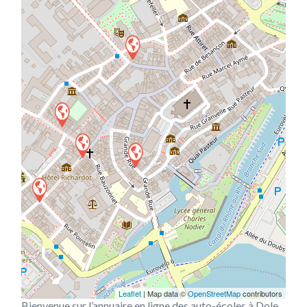
Leaflet
| Map data ©
OpenStreetMap
contributors
Bienvenue sur l’annuaire en ligne des auto-écoles à Dole,