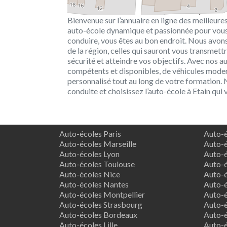
Bienvenue sur l’annuaire en ligne des meilleures
auto-école dynamique et passionnée pour vous
conduire, vous êtes au bon endroit. Nous avons 
de la région, celles qui sauront vous transmet
sécurité et atteindre vos objectifs. Avec nos 
compétents et disponibles, de véhicules modern
personnalisé tout au long de votre formation. N
conduite et choisissez l’auto-école à Etain qui
Auto-écoles Paris
Auto-é
Auto-écoles Marseille
Auto-é
Auto-écoles Lyon
Auto-é
Auto-écoles Toulouse
Auto-é
Auto-écoles Nice
Auto-é
Auto-écoles Nantes
Auto-é
Auto-écoles Montpellier
Auto-é
Auto-écoles Strasbourg
Auto-é
Auto-écoles Bordeaux
Auto-é
Auto-écoles Lille
Auto-