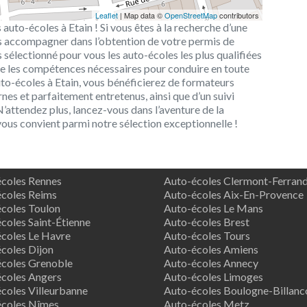
Leaflet
| Map data ©
OpenStreetMap
contributors
 auto-écoles à Etain ! Si vous êtes à la recherche d’une
 accompagner dans l’obtention de votre permis de
sélectionné pour vous les auto-écoles les plus qualifiées
tre les compétences nécessaires pour conduire en toute
auto-écoles à Etain, vous bénéficierez de formateurs
es et parfaitement entretenus, ainsi que d’un suivi
’attendez plus, lancez-vous dans l’aventure de la
 vous convient parmi notre sélection exceptionnelle !
coles Rennes
Auto-écoles Clermont-Ferran
coles Reims
Auto-écoles Aix-En-Provence
coles Toulon
Auto-écoles Le Mans
coles Saint-Étienne
Auto-écoles Brest
coles Le Havre
Auto-écoles Tours
coles Dijon
Auto-écoles Amiens
coles Grenoble
Auto-écoles Annecy
coles Angers
Auto-écoles Limoges
coles Villeurbanne
Auto-écoles Boulogne-Billanc
écoles Nîmes
Auto-écoles Metz