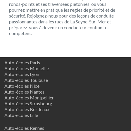
ronds-points et ses traversées piétonnes, où vous
pourrez mettre en pratique les règles de priorité et de
sécurité. Rejoignez-nous pour des leçons de conduite
passionnantes dans les rues de La Seyne-Sur-Mer et
préparez-vous à devenir un conducteur confiant et
compétent.
Auto-écoles Paris
Auto-écoles Marseille
Auto-écoles Lyon
Auto-écoles Toulouse
Auto-écoles Nice
Auto-écoles Nantes
Auto-écoles Montpellier
Auto-écoles Strasbourg
Auto-écoles Bordeaux
Auto-écoles Lille
Auto-écoles Rennes