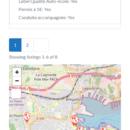
Label Qualité Auto-école:
Yes
Permis à 1€:
Yes
Conduite accompagnée:
Yes
Posts navigation
Older posts
1
2
Showing listings 1-6 of 8
+
−