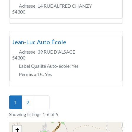
Adresse:
14 RUE ALFRED CHANZY
54300
Jean-Luc Auto École
Adresse:
39 RUE D'ALSACE
54300
Label Qualité Auto-école:
Yes
Permis à 1€:
Yes
Posts navigation
Older posts
1
2
Showing listings 1-6 of 9
+