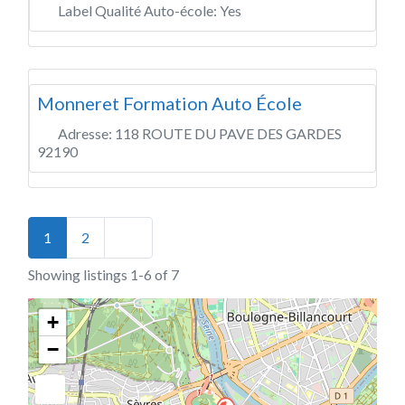
Label Qualité Auto-école:
Yes
Monneret Formation Auto École
Adresse:
118 ROUTE DU PAVE DES GARDES
92190
Posts navigation
Older posts
1
2
Showing listings 1-6 of 7
+
−