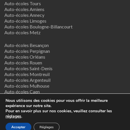
Auto-écoles Tours
Auto-écoles Amiens
Auto-écoles Annecy
Auto-écoles Limoges
Auto-écoles Boulogne-Billancourt
Auto-écoles Metz
Auto-écoles Besançon
Auto-écoles Perpignan
Auto-écoles Orléans
Auto-écoles Rouen
Auto-écoles Saint-Denis
Auto-écoles Montreuil
Auto-écoles Argenteuil
Auto-écoles Mulhouse
Auto-écoles Caen
Auto-écoles Nancy
Nous utilisons des cookies pour vous offrir la meilleure
expérience sur notre site.
Termes & Conditions
Pour en savoir plus sur nos cookies, veuillez consulter les
réglages
.
Copyright © 2026
Supreme Directory Theme
- Powered by
Accepter
Réglages
WordPress
.