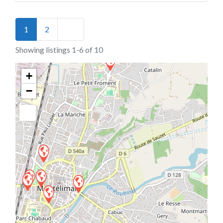
Posts navigation
Older posts
1
2
Showing listings 1-6 of 10
+
−