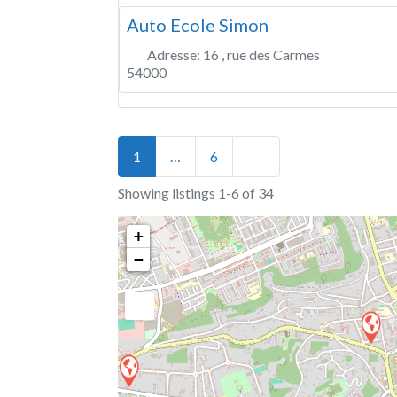
Auto Ecole Simon
Adresse:
16 , rue des Carmes
54000
Posts navigation
Older posts
1
…
6
Showing listings 1-6 of 34
+
−