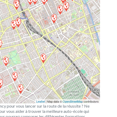
Leaflet
| Map data ©
OpenStreetMap
contributors
cy pour vous lancer sur la route de la réussite ? Ne
our vous aider à trouver la meilleure auto-école qui
ous pourrez comparer les différentes formations