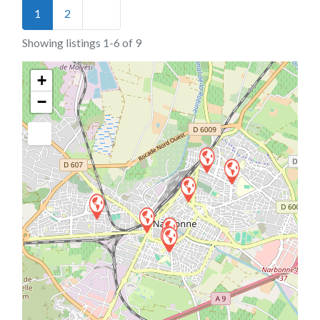
Posts navigation
Older posts
1
2
Showing listings 1-6 of 9
+
−