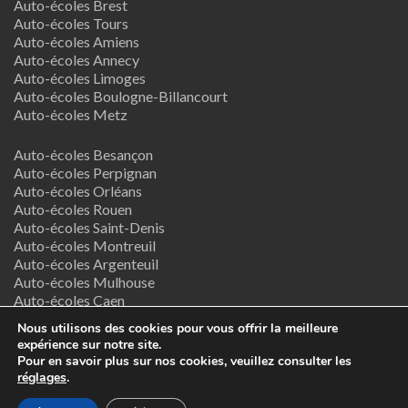
Auto-écoles Brest
Auto-écoles Tours
Auto-écoles Amiens
Auto-écoles Annecy
Auto-écoles Limoges
Auto-écoles Boulogne-Billancourt
Auto-écoles Metz
Auto-écoles Besançon
Auto-écoles Perpignan
Auto-écoles Orléans
Auto-écoles Rouen
Auto-écoles Saint-Denis
Auto-écoles Montreuil
Auto-écoles Argenteuil
Auto-écoles Mulhouse
Auto-écoles Caen
Auto-écoles Nancy
Nous utilisons des cookies pour vous offrir la meilleure
expérience sur notre site.
Termes & Conditions
Pour en savoir plus sur nos cookies, veuillez consulter les
réglages
.
Copyright © 2026
Supreme Directory Theme
- Powered by