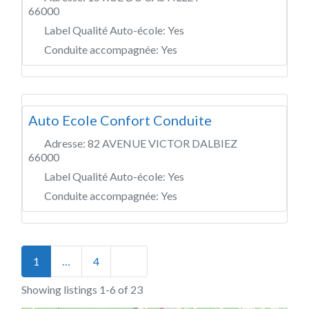
66000
Label Qualité Auto-école:
Yes
Conduite accompagnée:
Yes
Auto Ecole Confort Conduite
Adresse:
82 AVENUE VICTOR DALBIEZ
66000
Label Qualité Auto-école:
Yes
Conduite accompagnée:
Yes
Posts navigation
Older posts
1
…
4
Showing listings 1-6 of 23