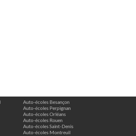
d
Auto-écoles Besançon
Auto-écoles Perpignan
Auto-écoles Orléans
Auto-écoles Rouen
Auto-écoles Saint-Denis
Auto-écoles Montreuil