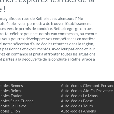
 !
magnifiques rues de Rethel et ses alentours ? Ne
’auto écoles vous permettra de trouver l’établissement
rs vers le permis de conduire. Rethel regorge de rues
ambetta, célèbre pour ses nombreux commerces, ou encore
où vous pourrez développer vos compétences en matière
i notre sélection d’auto écoles réputées dans la région,
s passionnés et expérimentés. Avec leur patience et leur
z en confiance et prêt à affronter toutes les situations
 et partez à la découverte de la conduite à Rethel grâce à
coles Rennes
Auto-écoles Clermont-Ferran
coles Reims
Auto-écoles Aix-En-Provence
coles Toulon
Auto-écoles Le Mans
coles Saint-Étienne
Auto-écoles Brest
coles Le Havre
Auto-écoles Tours
coles Dijon
Auto-écoles Amiens