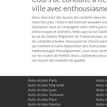
ville avec enthousiasme
Vous cherchez des leçons de conduite dans les 
cherchez plus ! Notre site internet annuaire d
idéal pour vous accompagner dans votre parcou
pittoresques et animées, telles que la rue G
la rue du 56ème Régiment de Transmissions, 
de conduite urbaine. Vous pourrez choisir parm
qui mettent à votre disposition des instructeur
méthodologie d’enseignement, vous vous sentire
sur les routes de Rethel. Alors, n’attendez plus
nos leçons de conduite de qualité.
Auto-écoles Paris
Auto-é
Auto-écoles Marseille
Auto-é
Auto-écoles Lyon
Auto-é
Auto-écoles Toulouse
Auto-é
Auto-écoles Nice
Auto-é
Auto-écoles Nantes
Auto-é