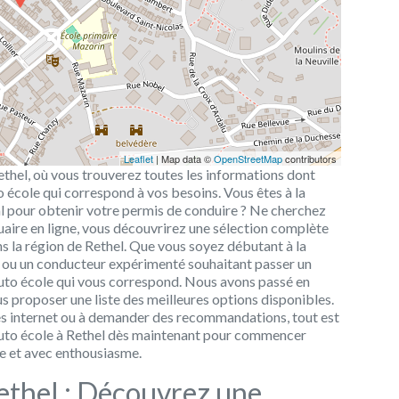
Leaflet
| Map data ©
OpenStreetMap
contributors
ethel, où vous trouverez toutes les informations dont
o école qui correspond à vos besoins. Vous êtes à la
éal pour obtenir votre permis de conduire ? Ne cherchez
nuaire en ligne, vous découvrirez une sélection complète
ns la région de Rethel. Que vous soyez débutant à la
ou un conducteur expérimenté souhaitant passer un
uto école qui vous correspond. Nous avons passé en
s proposer une liste des meilleures options disponibles.
es internet ou à demander des recommandations, tout est
re auto école à Rethel dès maintenant pour commencer
ce et avec enthousiasme.
ethel : Découvrez une