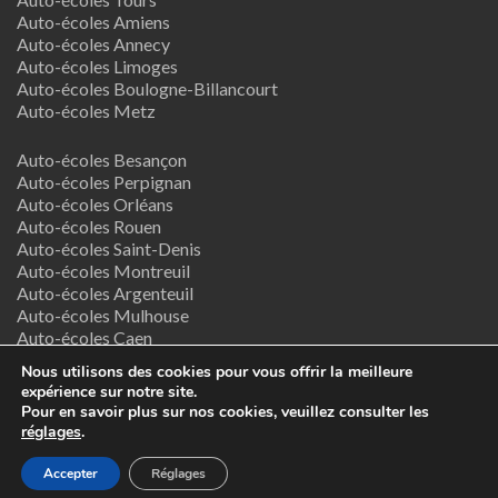
Auto-écoles Amiens
Auto-écoles Annecy
Auto-écoles Limoges
Auto-écoles Boulogne-Billancourt
Auto-écoles Metz
Auto-écoles Besançon
Auto-écoles Perpignan
Auto-écoles Orléans
Auto-écoles Rouen
Auto-écoles Saint-Denis
Auto-écoles Montreuil
Auto-écoles Argenteuil
Auto-écoles Mulhouse
Auto-écoles Caen
Auto-écoles Nancy
Nous utilisons des cookies pour vous offrir la meilleure
expérience sur notre site.
Termes & Conditions
Pour en savoir plus sur nos cookies, veuillez consulter les
réglages
.
Copyright © 2026
Supreme Directory Theme
- Powered by
Accepter
Réglages
WordPress
.