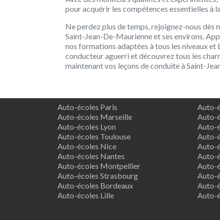
pour acquérir les compétences essentielles à l
Ne perdez plus de temps, rejoignez-nous dès m
Saint-Jean-De-Maurienne et ses environs. App
nos formations adaptées à tous les niveaux et 
conducteur aguerri et découvrez tous les char
maintenant vos leçons de conduite à Saint-Je
Auto-écoles Paris
Auto-é
Auto-écoles Marseille
Auto-é
Auto-écoles Lyon
Auto-é
Auto-écoles Toulouse
Auto-é
Auto-écoles Nice
Auto-é
Auto-écoles Nantes
Auto-é
Auto-écoles Montpellier
Auto-é
Auto-écoles Strasbourg
Auto-é
Auto-écoles Bordeaux
Auto-é
Auto-écoles Lille
Auto-