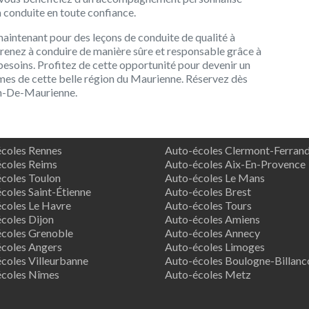
a conduite en toute confiance.
aintenant pour des leçons de conduite de qualité à
renez à conduire de manière sûre et responsable grâce à
besoins. Profitez de cette opportunité pour devenir un
mes de cette belle région du Maurienne. Réservez dès
an-De-Maurienne.
coles Rennes
Auto-écoles Clermont-Ferran
coles Reims
Auto-écoles Aix-En-Provence
coles Toulon
Auto-écoles Le Mans
coles Saint-Étienne
Auto-écoles Brest
coles Le Havre
Auto-écoles Tours
coles Dijon
Auto-écoles Amiens
coles Grenoble
Auto-écoles Annecy
coles Angers
Auto-écoles Limoges
coles Villeurbanne
Auto-écoles Boulogne-Billanc
écoles Nîmes
Auto-écoles Metz