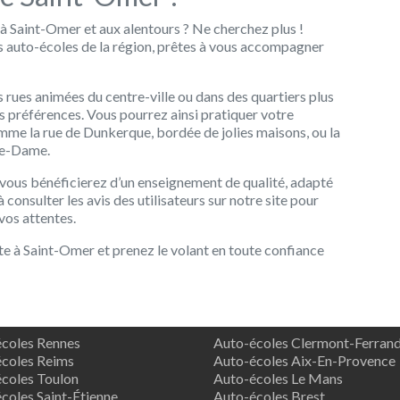
 à Saint-Omer et aux alentours ? Ne cherchez plus !
es auto-écoles de la région, prêtes à vous accompagner
 rues animées du centre-ville ou dans des quartiers plus
s préférences. Vous pourrez ainsi pratiquer votre
omme la rue de Dunkerque, bordée de jolies maisons, ou la
re-Dame.
 vous bénéficierez d’un enseignement de qualité, adapté
 consulter les avis des utilisateurs sur notre site pour
vos attentes.
ite à Saint-Omer et prenez le volant en toute confiance
coles Rennes
Auto-écoles Clermont-Ferran
coles Reims
Auto-écoles Aix-En-Provence
coles Toulon
Auto-écoles Le Mans
coles Saint-Étienne
Auto-écoles Brest