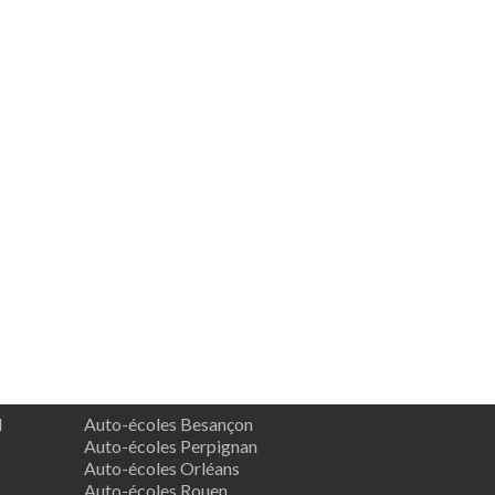
d
Auto-écoles Besançon
Auto-écoles Perpignan
Auto-écoles Orléans
Auto-écoles Rouen