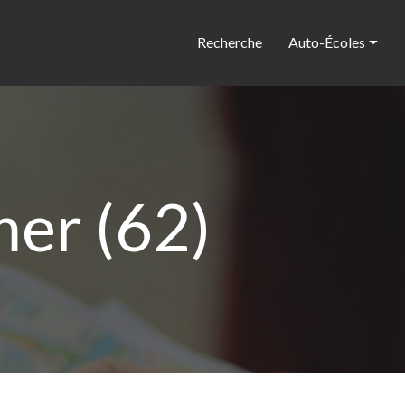
Recherche
Auto-Écoles
er (62)