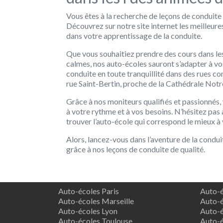
Vous êtes à la recherche de leçons de conduite
Découvrez sur notre site internet les meilleur
dans votre apprentissage de la conduite.
Que vous souhaitiez prendre des cours dans les
calmes, nos auto-écoles sauront s’adapter à vo
conduite en toute tranquillité dans des rues c
rue Saint-Bertin, proche de la Cathédrale Not
Grâce à nos moniteurs qualifiés et passionnés,
à votre rythme et à vos besoins. N’hésitez pas à
trouver l’auto-école qui correspond le mieux à 
Alors, lancez-vous dans l’aventure de la condu
grâce à nos leçons de conduite de qualité.
Auto-écoles Paris
Auto-é
Auto-écoles Marseille
Auto-é
Auto-écoles Lyon
Auto-é
Auto-écoles Toulouse
Auto-é