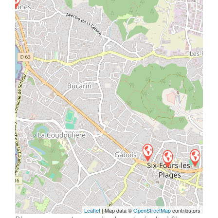
Leaflet
| Map data ©
OpenStreetMap
contributors