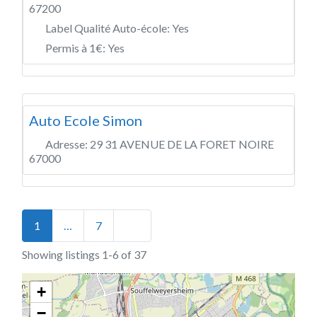
67200
Label Qualité Auto-école:
Yes
Permis à 1€:
Yes
Auto Ecole Simon
Adresse:
29 31 AVENUE DE LA FORET NOIRE
67000
Posts navigation
Older posts
1
…
7
Showing listings 1-6 of 37
+
−