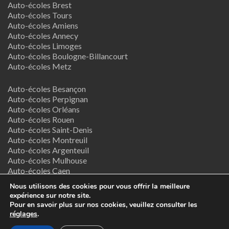
Auto-écoles Brest
Auto-écoles Tours
Auto-écoles Amiens
Auto-écoles Annecy
Auto-écoles Limoges
Auto-écoles Boulogne-Billancourt
Auto-écoles Metz
Auto-écoles Besançon
Auto-écoles Perpignan
Auto-écoles Orléans
Auto-écoles Rouen
Auto-écoles Saint-Denis
Auto-écoles Montreuil
Auto-écoles Argenteuil
Auto-écoles Mulhouse
Auto-écoles Caen
Auto-écoles Nancy
Nous utilisons des cookies pour vous offrir la meilleure
expérience sur notre site.
Termes & Conditions
Pour en savoir plus sur nos cookies, veuillez consulter les
réglages
.
Copyright © 2026
Supreme Directory Theme
- Powered by