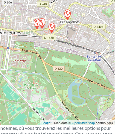
Leaflet
| Map data ©
OpenStreetMap
contributors
incennes, où vous trouverez les meilleures options pour
armante ville de la région parisienne. Que vous soyez un