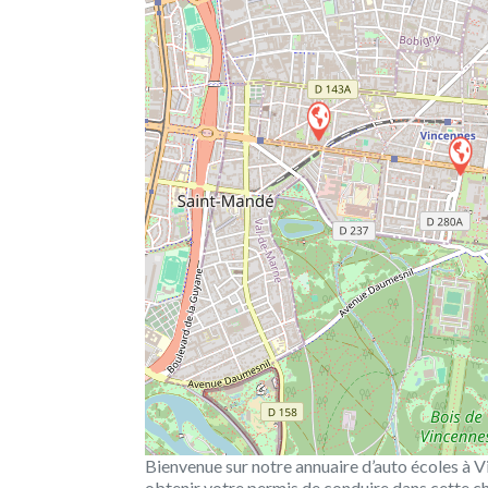
Bienvenue sur notre annuaire d’auto écoles à V
obtenir votre permis de conduire dans cette ch