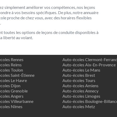
ez simplement améliorer vos compétences, nos leçons
ondre à vos besoins spécifiques. De plus, notre annuaire
ole proche de chez vous, avec des horaires flexibles
.
t toutes les options de leçons de conduite disponibles à
 liberté au volant.
coles Rennes
Auto-écoles Clermont-Ferran
coles Reims
Auto-écoles Aix-En-Provence
coles Toulon
Auto-écoles Le Mans
coles Saint-Étienne
Auto-écoles Brest
coles Le Havre
Auto-écoles Tours
coles Dijon
Auto-écoles Amiens
coles Grenoble
Auto-écoles Annecy
coles Angers
Auto-écoles Limoges
coles Villeurbanne
Auto-écoles Boulogne-Billanc
écoles Nîmes
Auto-écoles Metz