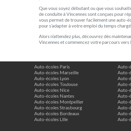
Que vous soyez débutant ou que vous souhaiti
de conduite à Vincennes sont conçues pour rép
vous permet de trouver facilement une auto-éc
pour s’adapter à votre emploi du temps chargé
Alors n’attendez plus, découvrez dès maintenan
Vincennes et commencez votre parcours vers la
Auto-écoles Paris
Auto-é
Auto-écoles Marseille
Auto-é
Auto-écoles Lyon
Auto-é
Auto-écoles Toulouse
Auto-é
Auto-écoles Nice
Auto-é
Auto-écoles Nantes
Auto-é
Auto-écoles Montpellier
Auto-é
Auto-écoles Strasbourg
Auto-é
Auto-écoles Bordeaux
Auto-é
Auto-écoles Lille
Auto-