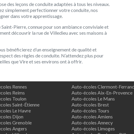
se des leçons de conduite adaptées à tous les niveaux.
ez simplement perfectionner votre conduite, nos
gner dans votre apprentissage.
ue Saint-Pierre, connue pour son ambiance conviviale et
nt découvrir la rue de Villedieu avec ses maisons à
vous bénéficierez d’un enseignement de qualité et
 respect des règles de conduite. N’attendez plus pour
lles que Vire et ses environs ont à offrir.
coles Rennes
Auto-écoles Clermont-Ferran
coles Reims
Auto-écoles Aix-En-Provence
coles Toulon
Auto-écoles Le Mans
coles Saint-Étienne
Auto-écoles Brest
coles Le Havre
Auto-écoles Tours
coles Dijon
Auto-écoles Amiens
coles Grenoble
Auto-écoles Annecy
coles Angers
Auto-écoles Limoges