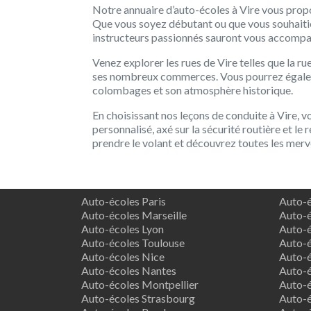
Notre annuaire d’auto-écoles à Vire vous propo
Que vous soyez débutant ou que vous souhaiti
instructeurs passionnés sauront vous accompa
Venez explorer les rues de Vire telles que la r
ses nombreux commerces. Vous pourrez égaleme
colombages et son atmosphère historique.
En choisissant nos leçons de conduite à Vire, 
personnalisé, axé sur la sécurité routière et le
prendre le volant et découvrez toutes les mervei
Auto-écoles Paris
Auto-é
Auto-écoles Marseille
Auto-é
Auto-écoles Lyon
Auto-é
Auto-écoles Toulouse
Auto-é
Auto-écoles Nice
Auto-é
Auto-écoles Nantes
Auto-é
Auto-écoles Montpellier
Auto-é
Auto-écoles Strasbourg
Auto-é