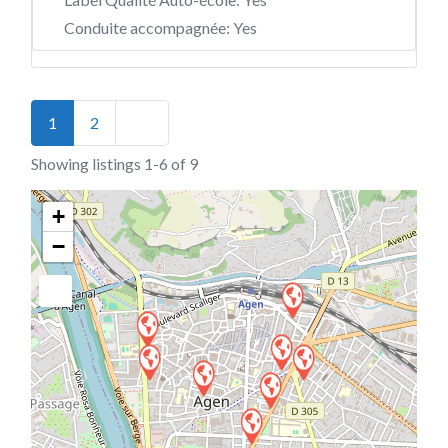
Conduite accompagnée:
Yes
Posts navigation
Older posts
1
2
Showing listings 1-6 of 9
+
−