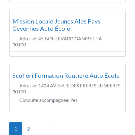
Mission Locale Jeunes Ales Pays
Cevennes Auto École
Adresse:
45 BOULEVARD GAMBETTA
30100
Scolieri Formation Routiere Auto École
Adresse:
1424 AVENUE DES FRERES LUMIERES
30100
Conduite accompagnée:
Yes
Posts navigation
Older posts
1
2