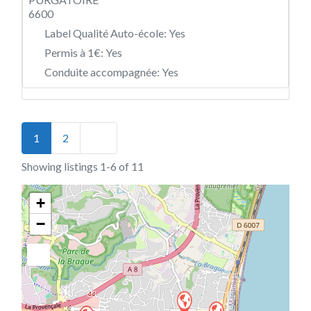
6600
Label Qualité Auto-école:
Yes
Permis à 1€:
Yes
Conduite accompagnée:
Yes
Posts navigation
Older posts
1
2
Showing listings 1-6 of 11
+
−