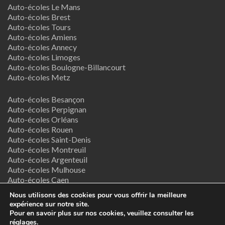
Auto-écoles Le Mans
Auto-écoles Brest
Auto-écoles Tours
Auto-écoles Amiens
Auto-écoles Annecy
Auto-écoles Limoges
Auto-écoles Boulogne-Billancourt
Auto-écoles Metz
Auto-écoles Besançon
Auto-écoles Perpignan
Auto-écoles Orléans
Auto-écoles Rouen
Auto-écoles Saint-Denis
Auto-écoles Montreuil
Auto-écoles Argenteuil
Auto-écoles Mulhouse
Auto-écoles Caen
Auto-écoles Nancy
Nous utilisons des cookies pour vous offrir la meilleure
expérience sur notre site.
Termes & Conditions
Pour en savoir plus sur nos cookies, veuillez consulter les
réglages
.