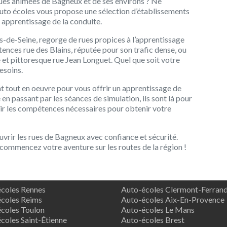
rues animées de Bagneux et de ses environs ? Ne
’auto écoles vous propose une sélection d’établissements
 apprentissage de la conduite.
-de-Seine, regorge de rues propices à l’apprentissage
ences rue des Blains, réputée pour son trafic dense, ou
e et pittoresque rue Jean Longuet. Quel que soit votre
esoins.
 tout en oeuvre pour vous offrir un apprentissage de
 en passant par les séances de simulation, ils sont là pour
r les compétences nécessaires pour obtenir votre
uvrir les rues de Bagneux avec confiance et sécurité.
commencez votre aventure sur les routes de la région !
coles Rennes
Auto-écoles Clermont-Ferran
coles Reims
Auto-écoles Aix-En-Provence
coles Toulon
Auto-écoles Le Mans
coles Saint-Étienne
Auto-écoles Brest