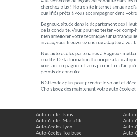
À la recherche de leçons de conduite dans les 
cherchez plus ! Notre site internet annuaire d
qualifiés prêts à vous accompagner dans votre
Bagneux, située dans le département des Hauts
de la conduite. Vous pourrez tester vos compét
bien améliorer votre technique sur la tranquill
niveau, vous trouverez une rue adaptée à vos b
Nos auto écoles partenaires à Bagneux mettent
qualité. De la formation théorique à la pratique
vous accompagner et vous permettre d’acquéri
permis de conduire.
N’attendez plus pour prendre le volant et déco
Choisissez dès maintenant votre auto école et 
Auto-écoles Paris
Auto-é
Auto-écoles Marseille
Auto-é
Auto-écoles Lyon
Auto-é
Auto-écoles Toulouse
Auto-é