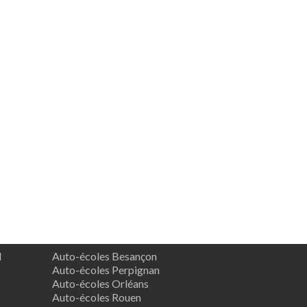
d
Auto-écoles Besançon
Auto-écoles Perpignan
Auto-écoles Orléans
Auto-écoles Rouen