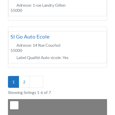
Adresse:
1 rue Landry Gillon
55000
Sl Go Auto Ecole
Adresse:
14 Rue Couchot
55000
Label Qualité Auto-école:
Yes
Posts navigation
Older posts
1
2
Showing listings 1-6 of 7
+
−