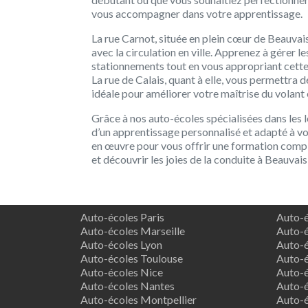
vous accompagner dans votre apprentissage.
La rue Carnot, située en plein cœur de Beauvais,
avec la circulation en ville. Apprenez à gérer les
stationnements tout en vous appropriant cette 
La rue de Calais, quant à elle, vous permettra d
idéale pour améliorer votre maîtrise du volant 
Grâce à nos auto-écoles spécialisées dans les 
d’un apprentissage personnalisé et adapté à v
en œuvre pour vous offrir une formation complè
et découvrir les joies de la conduite à Beauvais
Auto-écoles Paris
Auto-é
Auto-écoles Marseille
Auto-é
Auto-écoles Lyon
Auto-é
Auto-écoles Toulouse
Auto-é
Auto-écoles Nice
Auto-é
Auto-écoles Nantes
Auto-é
Auto-écoles Montpellier
Auto-é