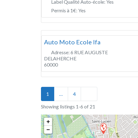
Label Qualité Auto-école:
Yes
Permis à 1€:
Yes
Auto Moto Ecole Ifa
Adresse:
6 RUE AUGUSTE
DELAHERCHE
60000
Posts navigation
Older posts
1
…
4
Showing listings 1-6 of 21
+
−