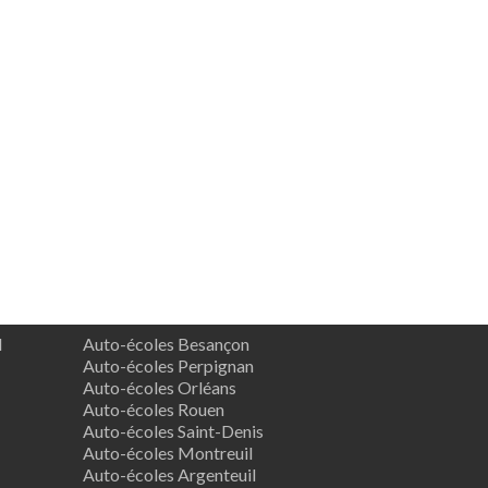
d
Auto-écoles Besançon
Auto-écoles Perpignan
Auto-écoles Orléans
Auto-écoles Rouen
Auto-écoles Saint-Denis
Auto-écoles Montreuil
Auto-écoles Argenteuil