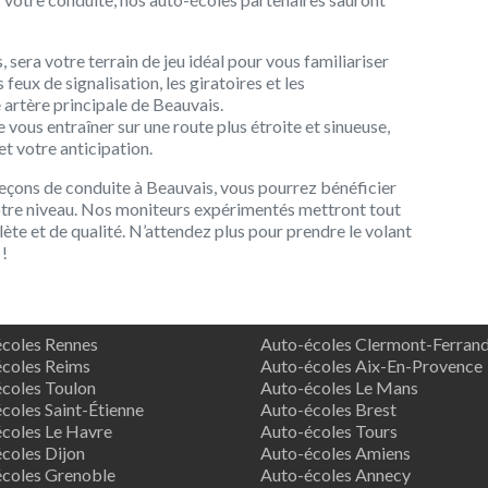
 sera votre terrain de jeu idéal pour vous familiariser
 feux de signalisation, les giratoires et les
artère principale de Beauvais.
e vous entraîner sur une route plus étroite et sinueuse,
et votre anticipation.
leçons de conduite à Beauvais, vous pourrez bénéficier
otre niveau. Nos moniteurs expérimentés mettront tout
te et de qualité. N’attendez plus pour prendre le volant
 !
coles Rennes
Auto-écoles Clermont-Ferran
coles Reims
Auto-écoles Aix-En-Provence
coles Toulon
Auto-écoles Le Mans
coles Saint-Étienne
Auto-écoles Brest
coles Le Havre
Auto-écoles Tours
coles Dijon
Auto-écoles Amiens
coles Grenoble
Auto-écoles Annecy