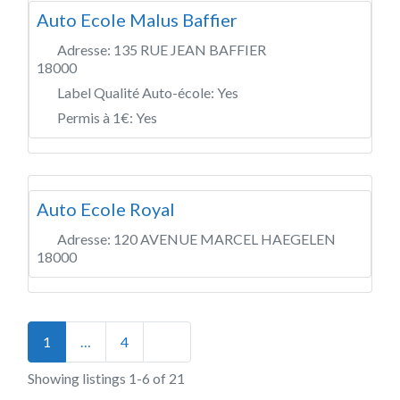
Auto Ecole Malus Baffier
Adresse:
135 RUE JEAN BAFFIER
18000
Label Qualité Auto-école:
Yes
Permis à 1€:
Yes
Auto Ecole Royal
Adresse:
120 AVENUE MARCEL HAEGELEN
18000
Posts navigation
Older posts
1
…
4
Showing listings 1-6 of 21