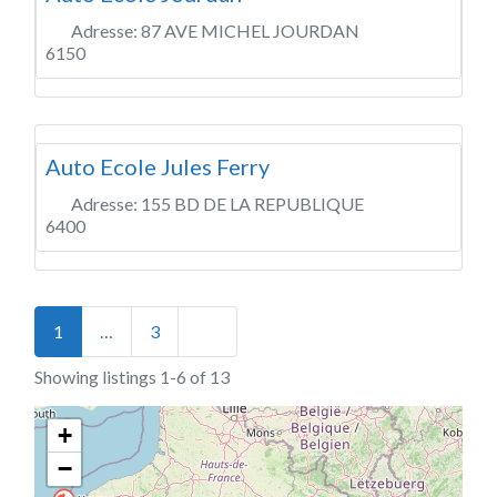
Adresse:
87 AVE MICHEL JOURDAN
6150
Auto Ecole Jules Ferry
Adresse:
155 BD DE LA REPUBLIQUE
6400
Posts navigation
Older posts
1
…
3
Showing listings 1-6 of 13
+
−