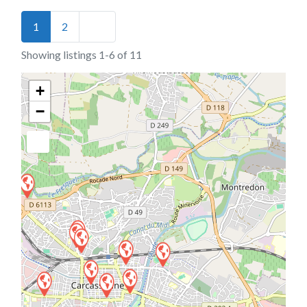
Posts navigation
Older posts
1
2
Showing listings 1-6 of 11
+
−