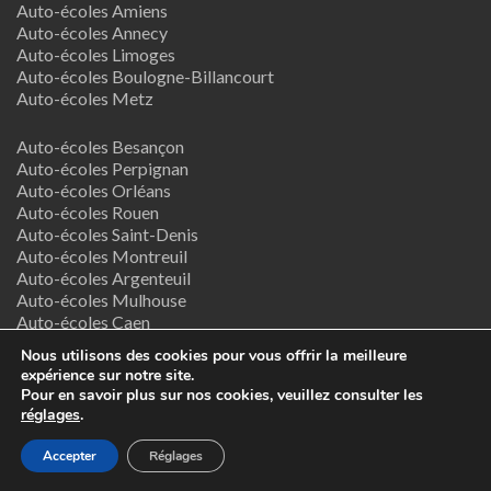
Auto-écoles Amiens
Auto-écoles Annecy
Auto-écoles Limoges
Auto-écoles Boulogne-Billancourt
Auto-écoles Metz
Auto-écoles Besançon
Auto-écoles Perpignan
Auto-écoles Orléans
Auto-écoles Rouen
Auto-écoles Saint-Denis
Auto-écoles Montreuil
Auto-écoles Argenteuil
Auto-écoles Mulhouse
Auto-écoles Caen
Auto-écoles Nancy
Nous utilisons des cookies pour vous offrir la meilleure
expérience sur notre site.
Termes & Conditions
Pour en savoir plus sur nos cookies, veuillez consulter les
réglages
.
Copyright © 2026
Supreme Directory Theme
- Powered by
Accepter
Réglages
WordPress
.