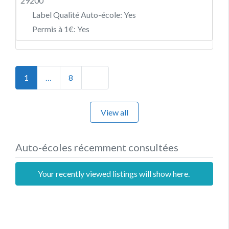
29200
Label Qualité Auto-école:
Yes
Permis à 1€:
Yes
Posts navigation
Older posts
1
…
8
View all
Auto-écoles récemment consultées
Your recently viewed listings will show here.