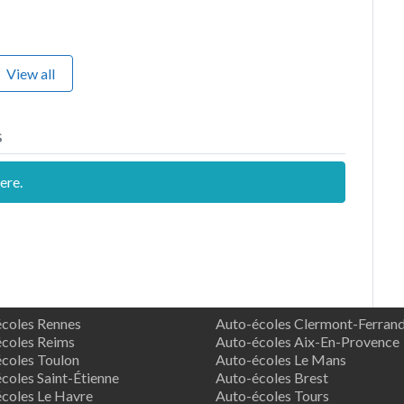
View all
s
ere.
coles Rennes
Auto-écoles Clermont-Ferran
coles Reims
Auto-écoles Aix-En-Provence
coles Toulon
Auto-écoles Le Mans
coles Saint-Étienne
Auto-écoles Brest
coles Le Havre
Auto-écoles Tours