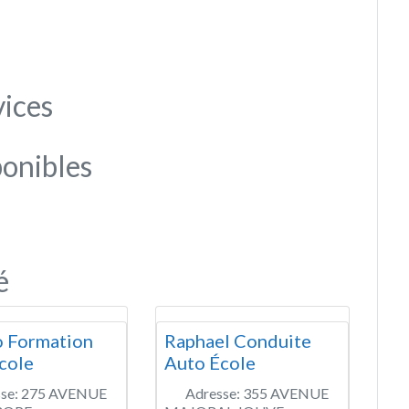
vices
onibles
é
 Formation
Raphael Conduite
cole
Auto École
se:
275 AVENUE
Adresse:
355 AVENUE