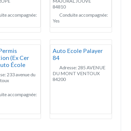
ROPE
MAJORAL JOUVE
84810
ite accompagnée:
Conduite accompagnée:
Yes
 Permis
Auto Ecole Palayer
ion (Ex Cer
84
uto École
Adresse:
285 AVENUE
DU MONT VENTOUX
se:
233 avenue du
84200
toux
ite accompagnée: