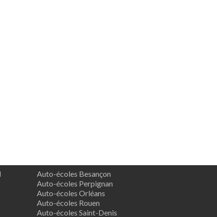
d
Auto-écoles Besançon
Auto-écoles Perpignan
Auto-écoles Orléans
Auto-écoles Rouen
Auto-écoles Saint-Denis