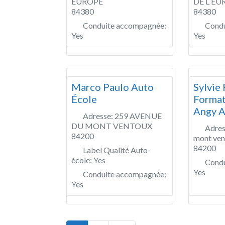
EUROPE
DE L EU
84380
84380
Conduite accompagnée:
Condu
Yes
Yes
Marco Paulo Auto
Sylvie
École
Format
Angy A
Adresse:
259 AVENUE
DU MONT VENTOUX
Adres
84200
mont ven
84200
Label Qualité Auto-
école:
Yes
Condu
Yes
Conduite accompagnée:
Yes