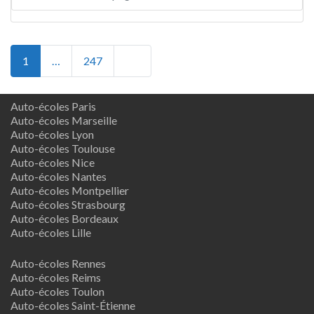
Posts navigation
Older posts
1
…
247
Auto-écoles Paris
Auto-écoles Marseille
Auto-écoles Lyon
Auto-écoles Toulouse
Auto-écoles Nice
Auto-écoles Nantes
Auto-écoles Montpellier
Auto-écoles Strasbourg
Auto-écoles Bordeaux
Auto-écoles Lille
Auto-écoles Rennes
Auto-écoles Reims
Auto-écoles Toulon
Auto-écoles Saint-Étienne