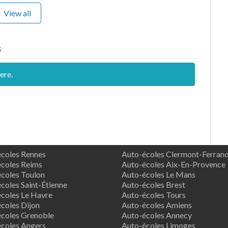
View all
s
ere.
coles Rennes
Auto-écoles Clermont-Ferran
coles Reims
Auto-écoles Aix-En-Provence
coles Toulon
Auto-écoles Le Mans
coles Saint-Étienne
Auto-écoles Brest
coles Le Havre
Auto-écoles Tours
coles Dijon
Auto-écoles Amiens
coles Grenoble
Auto-écoles Annecy
coles Angers
Auto-écoles Limoges