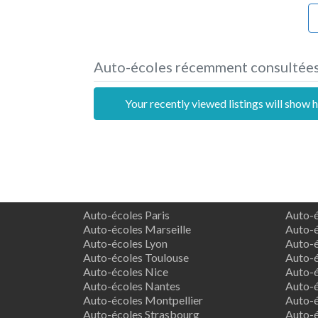
Auto-écoles récemment consultée
Your recently viewed listings will show h
Auto-écoles Paris
Auto-é
Auto-écoles Marseille
Auto-é
Auto-écoles Lyon
Auto-é
Auto-écoles Toulouse
Auto-é
Auto-écoles Nice
Auto-é
Auto-écoles Nantes
Auto-é
Auto-écoles Montpellier
Auto-é
Auto-écoles Strasbourg
Auto-é