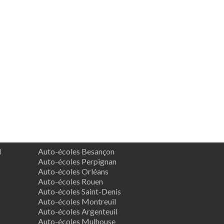
d
Auto-écoles Besançon
Auto-écoles Perpignan
Auto-écoles Orléans
Auto-écoles Rouen
Auto-écoles Saint-Denis
Auto-écoles Montreuil
Auto-écoles Argenteuil
Auto-écoles Mulhouse