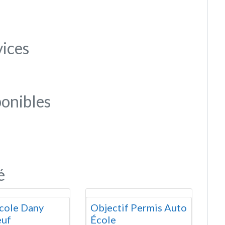
vices
onibles
é
cole Dany
Objectif Permis Auto
euf
École