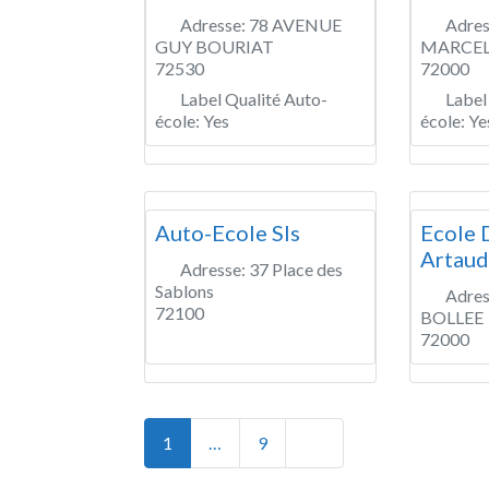
Adresse:
78 AVENUE
Adres
GUY BOURIAT
MARCEL
72530
72000
Label Qualité Auto-
Label
école:
Yes
école:
Ye
Auto-Ecole Sls
Ecole 
Artaud
Adresse:
37 Place des
Sablons
Adres
72100
BOLLEE
72000
Posts navigation
Older posts
1
…
9