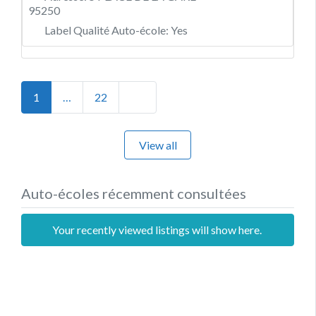
95250
Label Qualité Auto-école:
Yes
Posts navigation
Older posts
1
…
22
View all
Auto-écoles récemment consultées
Your recently viewed listings will show here.