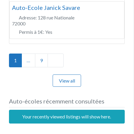
Auto-Ecole Janick Savare
Adresse:
128 rue Nationale
72000
Permis à 1€:
Yes
Posts navigation
Older posts
1
…
9
View all
Auto-écoles récemment consultées
Your recently viewed listings will show here.