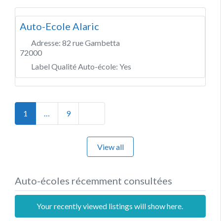
Auto-Ecole Alaric
Adresse:
82 rue Gambetta
72000
Label Qualité Auto-école:
Yes
Posts navigation
Older posts
1
…
9
View all
Auto-écoles récemment consultées
Your recently viewed listings will show here.