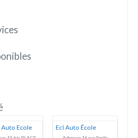
vices
onibles
é
t Auto Ecole
Ecl Auto École
se:
15 bis PLACE
Adresse:
16 rue Emile