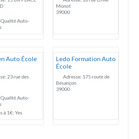
UD
Monot
39000
 Qualité Auto-
s
en Auto École
Ledo Formation Auto
École
se:
23 rue des
Adresse:
175 route de
Besançon
39000
 Qualité Auto-
s
s à 1€:
Yes