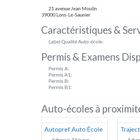
21 avenue Jean Moulin
39000
Lons-Le-Saunier
Caractéristiques & Ser
Label Qualité Auto-école:
Permis & Examens Disp
Permis A:
Permis A1:
Permis B:
Permis B1:
Auto-écoles à proximit
Autopref Auto École
Trajec
Adresse:
7 bis rue
Adres