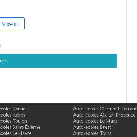
View all
s
ere.
coles Rennes
Auto-écoles Clermont-Ferran
coles Reims
Auto-écoles Aix-En-Provence
coles Toulon
Auto-écoles Le Mans
coles Saint-Étienne
Auto-écoles Brest
coles Le Havre
Auto-écoles Tours