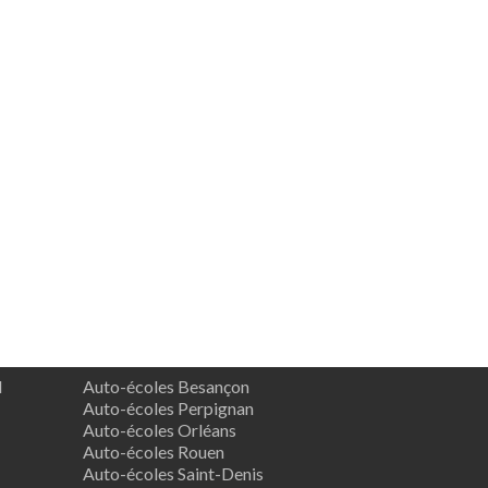
d
Auto-écoles Besançon
Auto-écoles Perpignan
Auto-écoles Orléans
Auto-écoles Rouen
Auto-écoles Saint-Denis