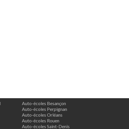
d
Auto-écoles Besançon
Auto-écoles Perpignan
Auto-écoles Orléans
Auto-écoles Rouen
Auto-écoles Saint-Denis