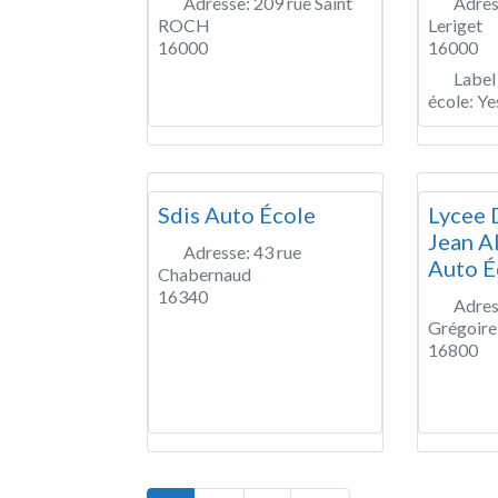
Adresse:
209 rue Saint
Adres
ROCH
Leriget
16000
16000
Label
école:
Ye
Sdis Auto École
Lycee 
Jean A
Adresse:
43 rue
Auto É
Chabernaud
16340
Adres
Grégoire
16800