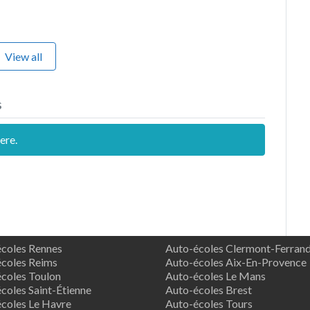
View all
s
ere.
coles Rennes
Auto-écoles Clermont-Ferran
coles Reims
Auto-écoles Aix-En-Provence
coles Toulon
Auto-écoles Le Mans
coles Saint-Étienne
Auto-écoles Brest
coles Le Havre
Auto-écoles Tours