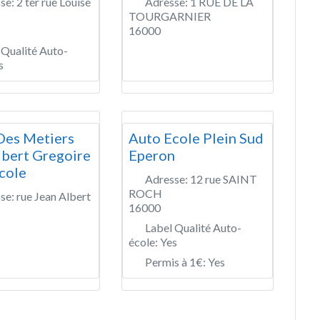
se:
2 ter rue Louise
Adresse:
1 RUE DE LA
TOURGARNIER
16000
 Qualité Auto-
s
Des Metiers
Auto Ecole Plein Sud
lbert Gregoire
Eperon
cole
Adresse:
12 rue SAINT
ROCH
se:
rue Jean Albert
16000
Label Qualité Auto-
école:
Yes
Permis à 1€:
Yes