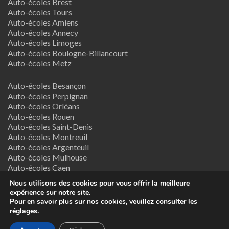
Auto-écoles Brest
Auto-écoles Tours
Auto-écoles Amiens
Auto-écoles Annecy
Auto-écoles Limoges
Auto-écoles Boulogne-Billancourt
Auto-écoles Metz
Auto-écoles Besançon
Auto-écoles Perpignan
Auto-écoles Orléans
Auto-écoles Rouen
Auto-écoles Saint-Denis
Auto-écoles Montreuil
Auto-écoles Argenteuil
Auto-écoles Mulhouse
Auto-écoles Caen
Auto-écoles Nancy
Nous utilisons des cookies pour vous offrir la meilleure
expérience sur notre site.
Termes & Conditions
Pour en savoir plus sur nos cookies, veuillez consulter les
réglages
.
Copyright © 2026
Supreme Directory Theme
- Powered by