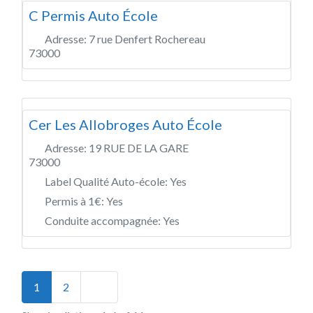
C Permis Auto École
Adresse:
7 rue Denfert Rochereau
73000
Cer Les Allobroges Auto École
Adresse:
19 RUE DE LA GARE
73000
Label Qualité Auto-école:
Yes
Permis à 1€:
Yes
Conduite accompagnée:
Yes
Posts navigation
Older posts
1
2