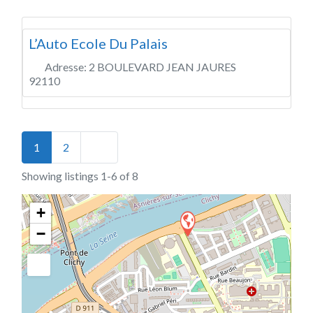
L’Auto Ecole Du Palais
Adresse:
2 BOULEVARD JEAN JAURES
92110
Posts navigation
Older posts
1
2
Showing listings 1-6 of 8
+
−