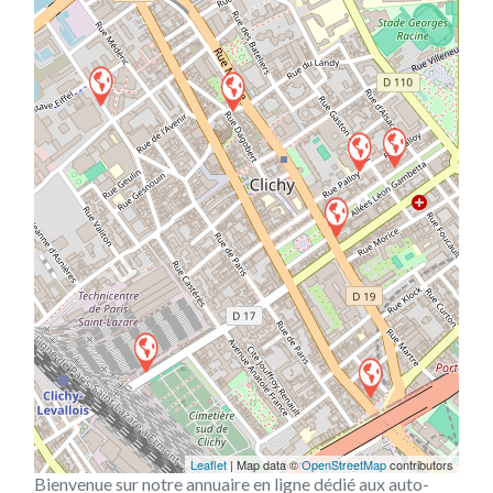
Leaflet
| Map data ©
OpenStreetMap
contributors
Bienvenue sur notre annuaire en ligne dédié aux auto-