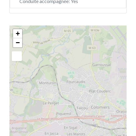
Conduite accompagnée:
Yes
+
−