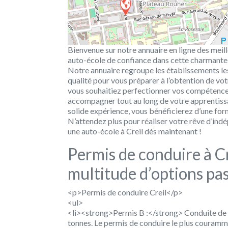
Bienvenue sur notre annuaire en ligne des meill
auto-école de confiance dans cette charmante v
Notre annuaire regroupe les établissements les
qualité pour vous préparer à l’obtention de v
vous souhaitiez perfectionner vos compétences
accompagner tout au long de votre apprentissa
solide expérience, vous bénéficierez d’une for
N’attendez plus pour réaliser votre rêve d’in
une auto-école à Creil dès maintenant !
Permis de conduire à C
multitude d’options pa
<p>Permis de conduire Creil</p>
<ul>
<li><strong>Permis B :</strong> Conduite de vé
tonnes. Le permis de conduire le plus couramm