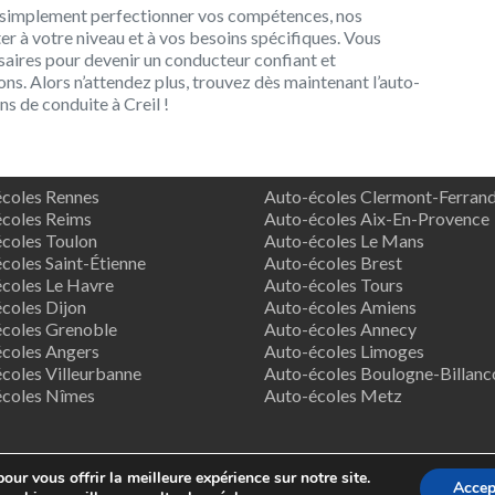
 simplement perfectionner vos compétences, nos
er à votre niveau et à vos besoins spécifiques. Vous
saires pour devenir un conducteur confiant et
ons. Alors n’attendez plus, trouvez dès maintenant l’auto-
s de conduite à Creil !
coles Rennes
Auto-écoles Clermont-Ferran
coles Reims
Auto-écoles Aix-En-Provence
coles Toulon
Auto-écoles Le Mans
coles Saint-Étienne
Auto-écoles Brest
coles Le Havre
Auto-écoles Tours
coles Dijon
Auto-écoles Amiens
coles Grenoble
Auto-écoles Annecy
coles Angers
Auto-écoles Limoges
coles Villeurbanne
Auto-écoles Boulogne-Billanc
écoles Nîmes
Auto-écoles Metz
our vous offrir la meilleure expérience sur notre site.
Accep
pyright © 2026
Supreme Directory Theme
- Powered by
WordPr