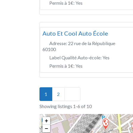
Permis à 1€:
Yes
Auto Et Cool Auto École
Adresse:
22 rue de la République
60100
Label Qualité Auto-école:
Yes
Permis à 1€:
Yes
Posts navigation
Older posts
1
2
Showing listings 1-6 of 10
+
−