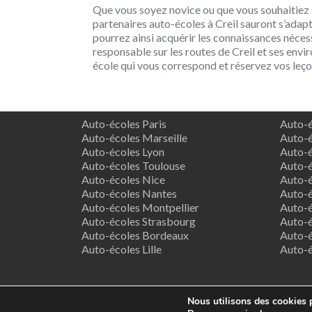
Que vous soyez novice ou que vous souhaitiez
partenaires auto-écoles à Creil sauront s’adapt
pourrez ainsi acquérir les connaissances néces
responsable sur les routes de Creil et ses envir
école qui vous correspond et réservez vos leçon
Auto-écoles Paris
Auto-é
Auto-écoles Marseille
Auto-é
Auto-écoles Lyon
Auto-é
Auto-écoles Toulouse
Auto-é
Auto-écoles Nice
Auto-é
Auto-écoles Nantes
Auto-é
Auto-écoles Montpellier
Auto-é
Auto-écoles Strasbourg
Auto-é
Auto-écoles Bordeaux
Auto-é
Auto-écoles Lille
Auto-
Nous utilisons des cookies p
Co