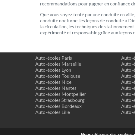
recommandations pour gagner en confiance der
Que vous soyez tenté par une conduite en ville
conduite nocturne, les leçons de conduite à Di
la circulation, les techniques de stationnement
expérimenté et responsable grâce aux leçons d
Auto-écoles Paris
Auto-é
Auto-écoles Marseille
Auto-é
Auto-écoles Lyon
Auto-é
Auto-écoles Toulouse
Auto-é
Auto-écoles Nice
Auto-é
Auto-écoles Nantes
Auto-é
Auto-écoles Montpellier
Auto-é
Auto-écoles Strasbourg
Auto-é
Auto-écoles Bordeaux
Auto-é
Auto-écoles Lille
Auto-
Nous utilisons des cookies p