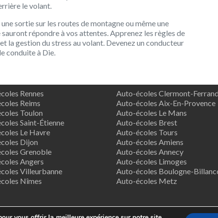
rière le volant.
, une sortie sur les routes de montagne ou même une
e sauront répondre à vos attentes. Apprenez les règles de
 et la gestion du stress au volant. Devenez un conducteur
e conduite à Die.
coles Rennes
Auto-écoles Clermont-Ferran
coles Reims
Auto-écoles Aix-En-Provence
coles Toulon
Auto-écoles Le Mans
coles Saint-Étienne
Auto-écoles Brest
coles Le Havre
Auto-écoles Tours
coles Dijon
Auto-écoles Amiens
coles Grenoble
Auto-écoles Annecy
coles Angers
Auto-écoles Limoges
coles Villeurbanne
Auto-écoles Boulogne-Billanc
écoles Nîmes
Auto-écoles Metz
our vous offrir la meilleure expérience sur notre site.