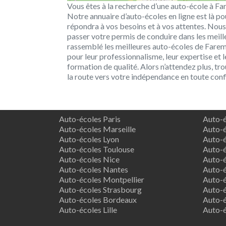
Vous êtes à la recherche d’une auto-école à Fa
Notre annuaire d’auto-écoles en ligne est là po
répondra à vos besoins et à vos attentes. Nou
passer votre permis de conduire dans les meill
rassemblé les meilleures auto-écoles de Farem
pour leur professionnalisme, leur expertise et 
formation de qualité. Alors n’attendez plus, tr
la route vers votre indépendance en toute conf
Auto-écoles Paris
Auto-é
Auto-écoles Marseille
Auto-é
Auto-écoles Lyon
Auto-é
Auto-écoles Toulouse
Auto-é
Auto-écoles Nice
Auto-é
Auto-écoles Nantes
Auto-é
Auto-écoles Montpellier
Auto-é
Auto-écoles Strasbourg
Auto-é
Auto-écoles Bordeaux
Auto-é
Auto-écoles Lille
Auto-