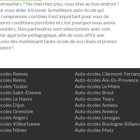
remoutiers ? Ne cherchez plus, vous êtes au bon endroit !
ur vous aider à trouver la meilleure auto-école qui
s comprenons combien il est important pour vous de
eures conditions possibles et c’est pourquoi nous avons
outiers. Nos partenaires sont sélectionnés avec soin
leur approche pédagogique, afin de vous offrir une
ouvez dès maintenant l’auto-école de vos rêves et prenez
iance !
coles Rennes
Auto-écoles Clermont-Ferran
coles Reims
Auto-écoles Aix-En-Provence
coles Toulon
Auto-écoles Le Mans
coles Saint-Étienne
Auto-écoles Brest
coles Le Havre
Auto-écoles Tours
coles Dijon
Auto-écoles Amiens
coles Grenoble
Auto-écoles Annecy
coles Angers
Auto-écoles Limoges
coles Villeurbanne
Auto-écoles Boulogne-Billanc
écoles Nîmes
Auto-écoles Metz