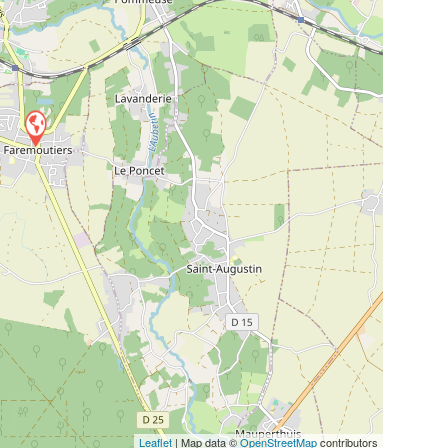
Leaflet
| Map data ©
OpenStreetMap
contributors